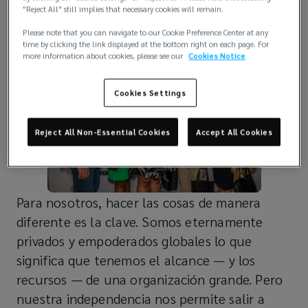
"Reject All" still implies that necessary cookies will remain.
¿Por qué Lockton?
Please note that you can navigate to our Cookie Preference Center at any
time by clicking the link displayed at the bottom right on each page. For
more information about cookies, please see our
Cookies Notice
Cookies Settings
Reject All Non-Essential Cookies
Accept All Cookies
Para nosotros, hacer las cosas de manera
diferente es la clave. Somos eternamente
privados y empoderados globales lo que
significa que tenemos el alcance — y los
recursos — de una organización grande. Pero
nuestra independencia nos permite salir a