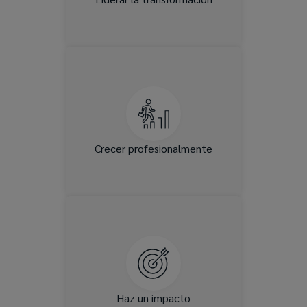
Complete el aprendizaje y las
capacitaciones que abren las
puertas a nuevas
oportunidades y mejoran su
presencia en la industria.
Crecer profesionalmente
Abogar por los clientes y
ofrecer soluciones que
mejoren la vida de las
personas todos los días.
Haz un impacto