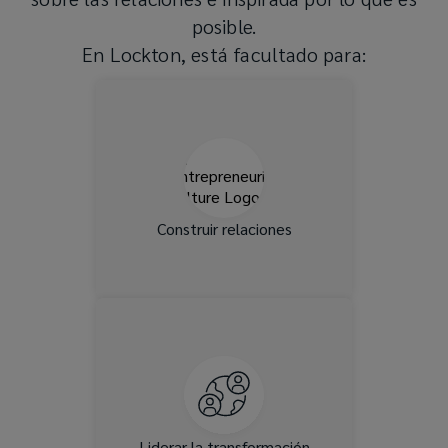
posible.
En Lockton, está facultado para:
Interactuar con clientes y
colegas para fomentar
relaciones duraderas y
valiosas conexiones
profesionales.
Construir relaciones
Aproveche las tecnologías
disruptivas mientras
desarrolla nuestras ofertas
para satisfacer necesidades
cada vez más complejas.
Liderar la transformación