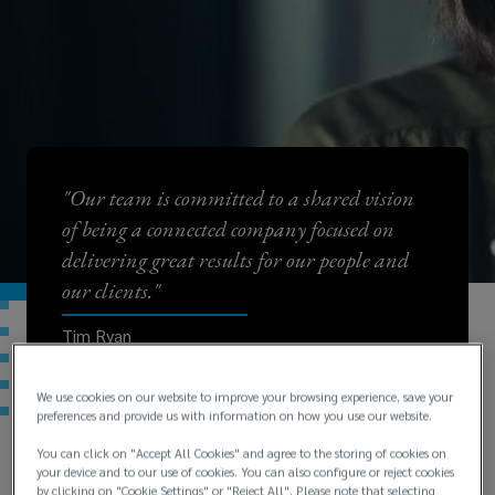
"Our team is committed to a shared vision
of being a connected company focused on
delivering great results for our people and
our clients."
Tim Ryan
U.S. President
We use cookies on our website to improve your browsing experience, save your
preferences and provide us with information on how you use our website.
You can click on "Accept All Cookies" and agree to the storing of cookies on
your device and to our use of cookies. You can also configure or reject cookies
by clicking on "Cookie Settings" or "Reject All". Please note that selecting