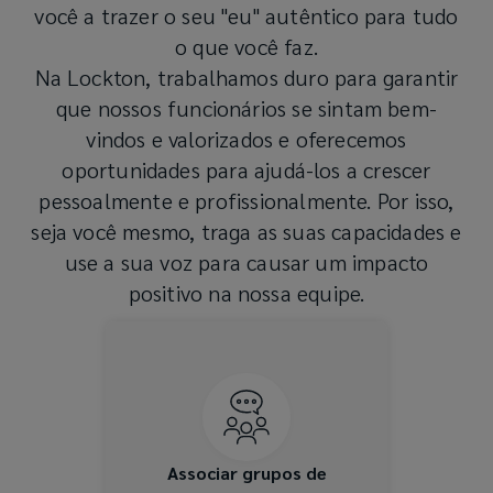
você a trazer o seu "eu" autêntico para tudo
o que você faz.
Na Lockton, trabalhamos duro para garantir
que nossos funcionários se sintam bem-
vindos e valorizados e oferecemos
oportunidades para ajudá-los a crescer
pessoalmente e profissionalmente. Por isso,
seja você mesmo, traga as suas capacidades e
use a sua voz para causar um impacto
positivo na nossa equipe.
Apoiamos e viabilizamos
vários grupos de recursos
liderados por associados que
disponibilizam espaços
dedicados para ajudar a
promover a comunidade e
Associar grupos de