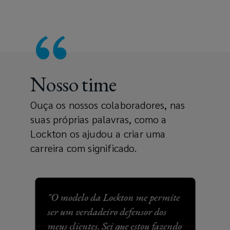
Nosso time
Ouça os nossos colaboradores, nas
suas próprias palavras, como a
Lockton os ajudou a criar uma
carreira com significado.
"O modelo da Lockton me permite
"A 
ser um verdadeiro defensor dos
min
meus clientes. Sei que estou fazendo
Ele