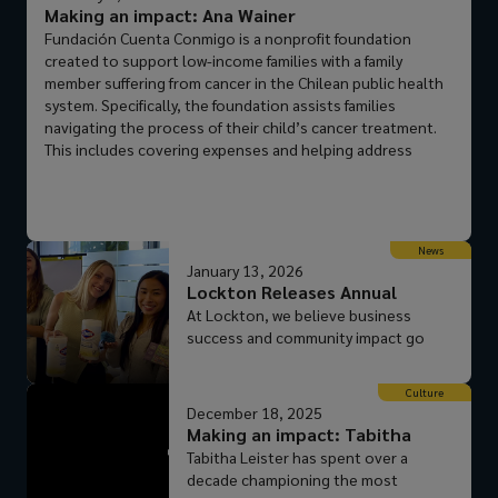
Making an impact: Ana Wainer
Fundación Cuenta Conmigo is a nonprofit foundation
created to support low-income families with a family
member suffering from cancer in the Chilean public health
system. Specifically, the foundation assists families
navigating the process of their child’s cancer treatment.
This includes covering expenses and helping address
needs that are not supported by the State or other non-
governmental institutions. This organization is near and
dear to Ana Wainer’s heart. Her son, Dante’s, close friend,
Vicente, was diagnosed with pre-leukemia at age 9. After
News
long and exhausting treatment, he underwent a bone
January 13, 2026
marrow transplant. Unfortunately, it was not successful.
Lockton Releases Annual
Vicente later relapsed with Acute Myeloid Leukemia, "a
Community Impact...
At Lockton, we believe business
diagnosis that profoundly changed the lives of his family
success and community impact go
and of all of us who knew him and accompanied them
hand in hand. Our annual Lockton
throughout the process,” Ana says. At age 11, after a long
Cares Community Impact Report
and courageous battle, Vincente passed away. “Despite
Culture
showcases how Lockton Associates
December 18, 2025
the deep sorrow, Vicente left us invaluable life lessons
around the world are creating
Making an impact: Tabitha
and opened our eyes to a reality that often remains
meaningful change through
Leister
Tabitha Leister has spent over a
invisible to much of society,” Ana says. Shortly after his
volunteering, charitable giving, and
decade championing the most
passing in March 2019, Vicente’s parents founded
sustainability initiatives that