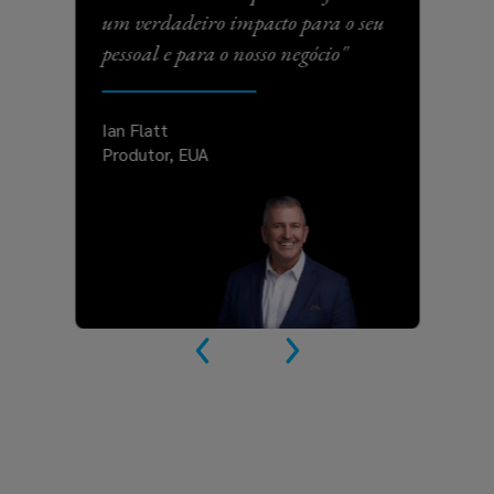
um verdadeiro impacto para o seu
ret
pessoal e para o nosso negócio"
opo
Ian Flatt
Kev
Produtor, EUA
Lid
Ing