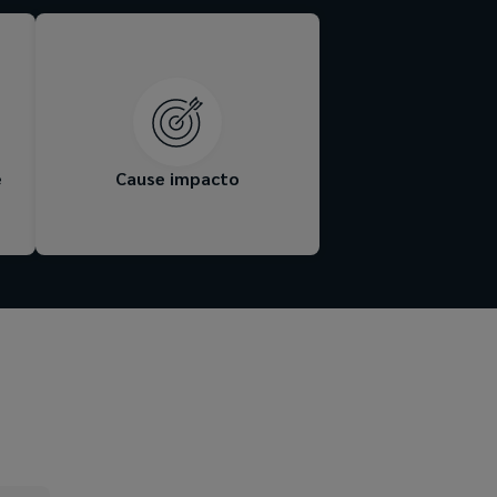
os
Defender os clientes e
as
oferecer soluções que
 e
melhoram a vida das pessoas
no
todos os dias.
r.
e
Cause impacto