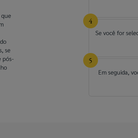
 que
om
Se você for sele
ndo
, se
 pós-
lho
Em seguida, vo