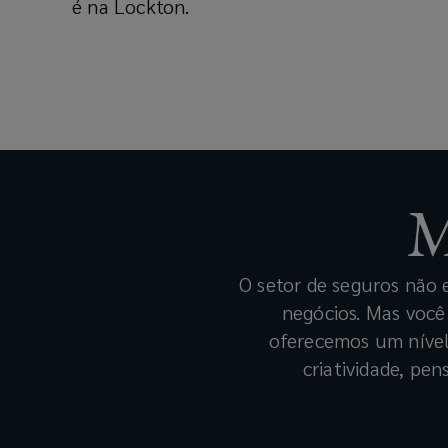
é na Lockton.
M
O setor de seguros não e
negócios. Mas você
oferecemos um nível
criatividade, pe