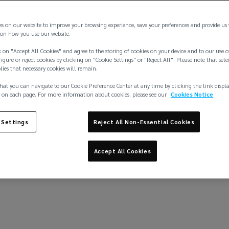
es on our website to improve your browsing experience, save your preferences and provide us
on how you use our website.
 on "Accept All Cookies" and agree to the storing of cookies on your device and to our use o
igure or reject cookies by clicking on "Cookie Settings" or "Reject All". Please note that sele
plies that necessary cookies will remain.
"Trabalhamos duro 
hat you can navigate to our Cookie Preference Center at any time by clicking the link displ
 on each page. For more information about cookies, please see our
tornar cada escritó
Cookies Notice
trabalhar.“
 Settings
Reject All Non-Essential Cookies
Martyn Worsley
Fundador da Lockton
Accept All Cookies