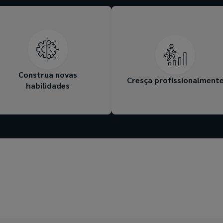
Aprenda importantes
Aprendizado e treinament
habilidades de consultoria e
completos que abrem port
aprimore sua perspicácia
para novas oportunidades
comercial ao lado dos
aprimoram sua presença 
melhores talentos do setor.
seto
Construa novas
Cresça profissionalment
habilidades