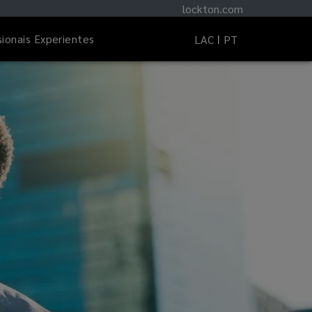
lockton.com
sionais Experientes
LAC
PT