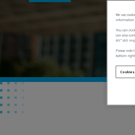
We use cooki
information 
You can click
can also conf
All" still im
Please note t
bottom right
Cookies