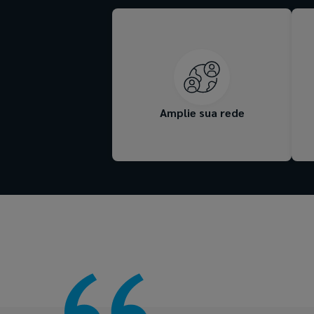
Conheça os clientes e
colegas para promover
relacionamentos duradouros
e conexões profissionais
valiosas.
Amplie sua rede