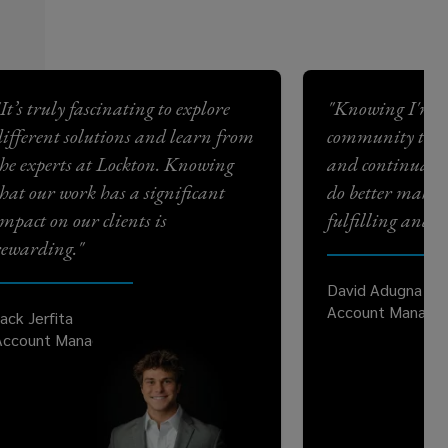
It’s truly fascinating to explore
"Knowing I'm pa
different solutions and learn from
community that
the experts at Lockton. Knowing
and continually
that our work has a significant
do better makes
impact on our clients is
fulfilling and p
rewarding."
David Adugna
Account Manage
ack Jerfita
Account Manager